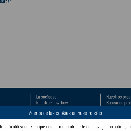
charger
La sociedad
Nuestros prod
Nuestro know-how
Buscar un pro
l en exportación
Fabricación
Descargas
Acerca de las cookies en nuestro sitio
Crear una cuenta
Ayudas para la
Conectarse
Dónde encontr
Preguntas fre
te sitio utiliza cookies que nos permiten ofrecerle una navegación óptima, m