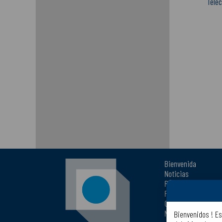
Télé
Bienvenida
Noticias
Presencia comercia
Plano del sitio
Contáctenos
Notas legales
Bienvenidos !
Es