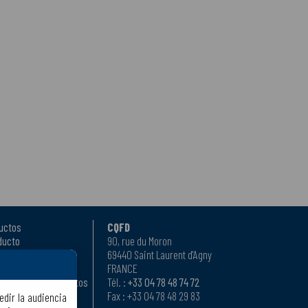
uctos
CQFD
ducto
90, rue du Moron
69440 Saint Laurent d'Agny
 venta
FRANCE
ar nuestros productos
Tél. :
+33 04 78 48 74 72
cuentes
Fax : +33 04 78 48 29 83
edir la audiencia