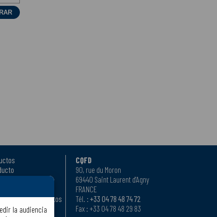
uctos
CQFD
ducto
90, rue du Moron
69440 Saint Laurent d'Agny
 venta
FRANCE
ar nuestros productos
Tél. :
+33 04 78 48 74 72
cuentes
Fax : +33 04 78 48 29 83
edir la audiencia