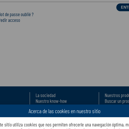
ot de passe oublié ?
Pedir acceso
La sociedad
Nuestros prod
Nuestro know-how
Buscar un pro
l en exportación
Fabricación
Descargas
Acerca de las cookies en nuestro sitio
Crear una cuenta
Ayudas para la
Conectarse
Dónde encontr
Preguntas fre
te sitio utiliza cookies que nos permiten ofrecerle una navegación óptima, m