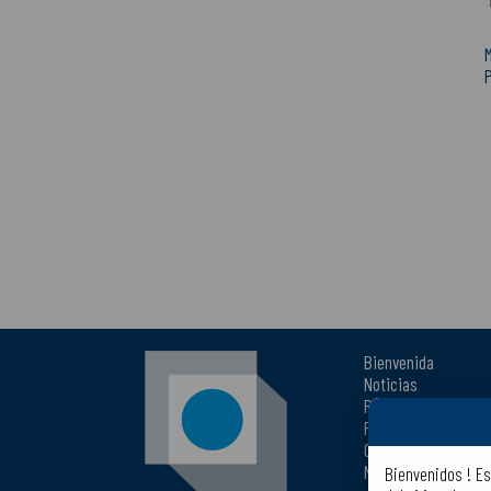
M
Bienvenida
Noticias
Presencia comercia
Plano del sitio
Contáctenos
Notas legales
Bienvenidos !
Es