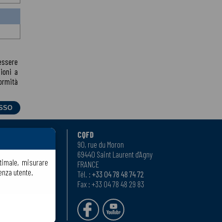
essere
ioni a
ormità
ti
CQFD
otto
90, rue du Moron
69440 Saint Laurent d'Agny
ttimale, misurare
ndita
FRANCE
enza utente.
nostri prodotti
Tél. :
+33 04 78 48 74 72
Fax : +33 04 78 48 29 83
erali di vendita
(FR)