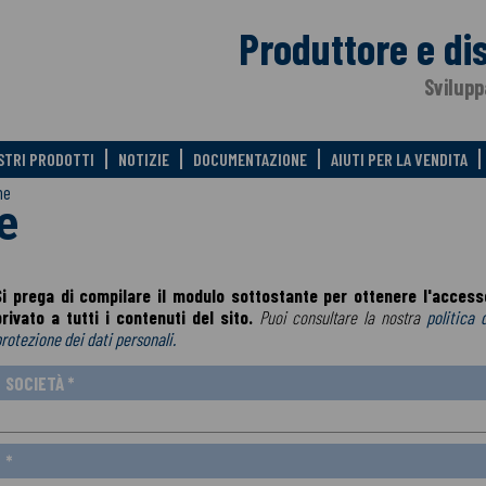
Produttore e di
Svilupp
OSTRI PRODOTTI
NOTIZIE
DOCUMENTAZIONE
AIUTI PER LA VENDITA
ne
e
Si prega di compilare il modulo sottostante per ottenere l'access
privato a tutti i contenuti del sito.
Puoi consultare la nostra
politica 
rotezione dei dati personali.
SOCIETÀ *
*