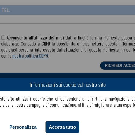
TEL.
Acconsento all'utilizzo dei miei dati affinché la mia richiesta possa 
elaborata.
Concedo a CQFD la possibilità di trasmettere queste informaz
qualsiasi persona interessata dall'attuazione di questa richiesta, in conf
con la
nostra politica GDPR
.
La compagnia
I nostri prodot
Informazioni sui cookie sul nostro sito
Il nostro know-how
Cerca un prod
ale
Produzione
Download
to sito utilizza i cookie che ci consentono di offrirti una navigazione o
Crea un account
Aiuti per la ve
to e delle nostre campagne di comunicazione, al fine di migliorare la tua esperi
Il login
Dove trovare i 
FAQ
Condizioni gen