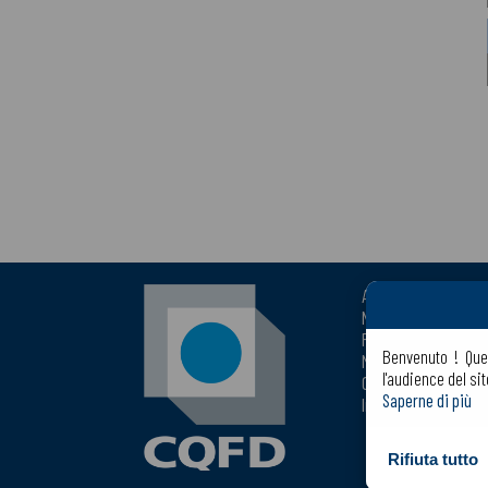
Accoglienza
Notizie
Presenza commerci
Benvenuto ! Ques
Mappa del sito
l'audience del si
Contattaci
Saperne di più
Informazioni legali