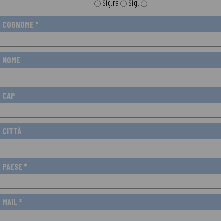
Sig.ra
Sig.
COGNOME *
NOME
CAP
CITTÀ
PAESE *
MAIL *