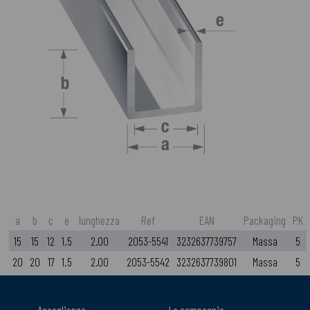
a
b
c
e
lunghezza
Ref
EAN
Packaging
PK
15
15
12
1.5
2.00
2053-5541
3232637739757
Massa
5
20
20
17
1.5
2.00
2053-5542
3232637739801
Massa
5