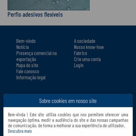
Perfis adesivos flexíveis
Bem-vindo
A sociedade
Notícia
Nosso know-how
Presença comercial na
Fabrico
exportação
Crie uma conta
Mapa do site
Login
Fale conosco
Informação legal
Nossos produtos
CQFD
Sobre cookies em nosso site
Pesquisar um produto
90, rue du Moron
Downloads
69440 Saint Laurent
Ajudas à venda
d'Agny
Bem-vinda ! Este site utiliza cookies que nos permitem oferecer uma
Onde encontrar nossos
FRANCE
navegação óptima, medir a audiência do site e das nossas campanhas
de comunicação, de forma a melhorar a sua experiência de utilizador.
produtos
Tél. :
+33 04 78 48 74 72
Descubra mais
FAQ
Fax : +33 04 78 48 29 83