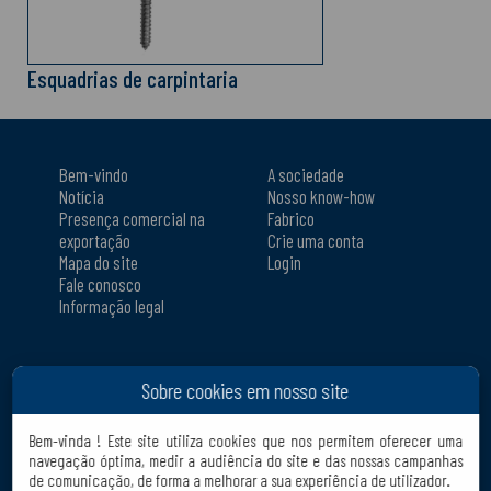
Esquadrias de carpintaria
Bem-vindo
A sociedade
Notícia
Nosso know-how
Presença comercial na
Fabrico
exportação
Crie uma conta
Mapa do site
Login
Fale conosco
Informação legal
Nossos produtos
CQFD
Sobre cookies em nosso site
Pesquisar um produto
90, rue du Moron
Downloads
69440 Saint Laurent
Ajudas à venda
d'Agny
Bem-vinda ! Este site utiliza cookies que nos permitem oferecer uma
Onde encontrar nossos
FRANCE
navegação óptima, medir a audiência do site e das nossas campanhas
de comunicação, de forma a melhorar a sua experiência de utilizador.
produtos
Tél. :
+33 04 78 48 74 72